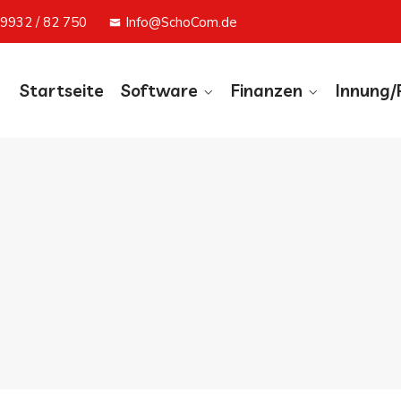
9932 / 82 750
Info@SchoCom.de
Startseite
Software
Finanzen
Innung/